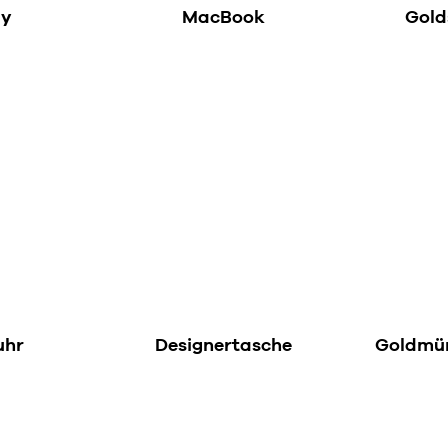
dy
MacBook
Gol
uhr
Designertasche
Goldmün