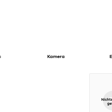
c
Kamera
E
Nicht
ge