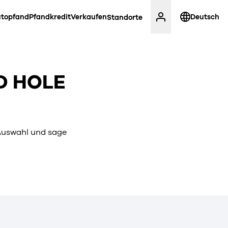
topfand
Pfandkredit
Verkaufen
Deutsch
Standorte
D HOLE
 Auswahl und sage