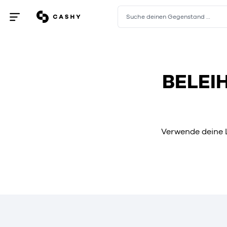
Suche deinen Gegenstand …
Menü
öffnen
/
schließen
BELEI
Verwende deine L