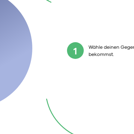
Wähle deinen Gegens
1
bekommst.