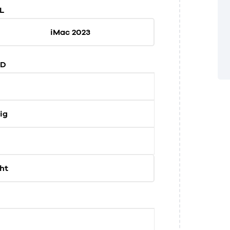
L
iMac 2023
ND
ig
ht
E