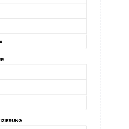
e
ER
IZIERUNG