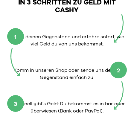
IN 3 SCHRITTEN ZU GELD MIT
CASHY
1
Wähle deinen Gegenstand und erfahre sofort, wie
viel Geld du von uns bekommst.
2
Komm in unseren Shop oder sende uns deinen
Gegenstand einfach zu.
3
So schnell gibt's Geld: Du bekommst es in bar oder
überwiesen (Bank oder PayPal).