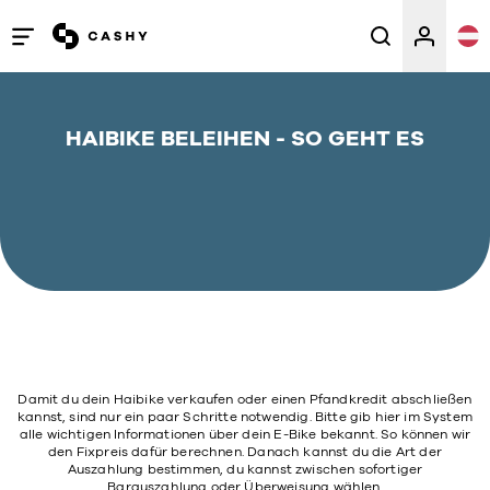
Menü
öffnen
/
HAIBIKE BELEIHEN - SO GEHT ES
schließen
Damit du dein Haibike verkaufen oder einen Pfandkredit abschließen
kannst, sind nur ein paar Schritte notwendig. Bitte gib hier im System
alle wichtigen Informationen über dein E-Bike bekannt. So können wir
den Fixpreis dafür berechnen. Danach kannst du die Art der
Auszahlung bestimmen, du kannst zwischen sofortiger
Barauszahlung oder Überweisung wählen.