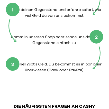
1
Wähle deinen Gegenstand und erfahre sofort, wie
viel Geld du von uns bekommst.
2
Komm in unseren Shop oder sende uns deinen
Gegenstand einfach zu.
3
So schnell gibt's Geld: Du bekommst es in bar oder
überwiesen (Bank oder PayPal).
DIE HÄUFIGSTEN FRAGEN AN CASHY