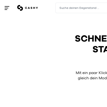
Suche deinen Gegenstand …
Menü
öffnen
/
schließen
SCHNEL
ST
Mit ein paar Kli
gleich dein Mode