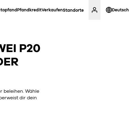
topfand
Pfandkredit
Verkaufen
Deutsch
Standorte
WEI P20
DER
r beleihen. Wähle
berweist dir dein