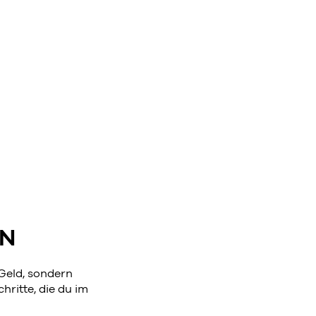
EN
 Geld, sondern
hritte, die du im