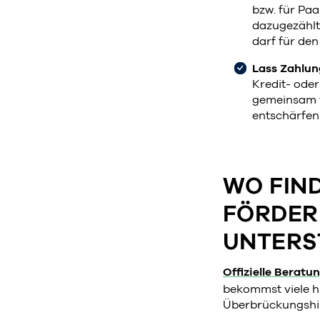
bzw. für Paa
dazugezählt
darf für de
Lass Zahlun
Kredit- oder
gemeinsam f
entschärfen
WO FIN
FÖRDER
UNTERS
Offizielle Beratu
bekommst viele h
Überbrückungshil