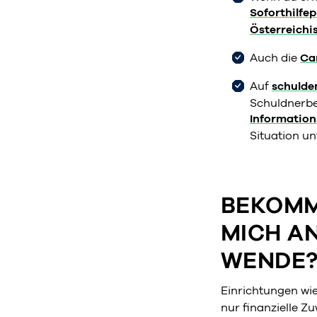
Soforthilfe
Österreichi
Auch die
Ca
Auf
schulde
Schuldnerbe
Information
Situation u
BEKOMME
MICH AN
WENDE
Einrichtungen wi
nur finanzielle Z