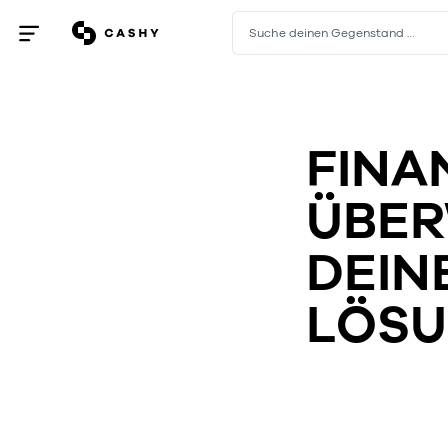
Suche deinen Gegenstand …
Menü
öffnen
/
schließen
FINA
ÜBER
DEIN
LÖS