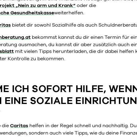
projekt „Nein zu arm und Krank“
oder die
sche Gesundheitskasse
weiterhelfen.
ritas
bietet dir sowohl Sozialhilfe als auch Schuldnerberat
nberatung.at
bekommst kannst du dir einen Termin für eine
ratung ausmachen, du kannst dir aber zusätzlich auch ei
sblatt
mit vielen Tipps herunterladen, die dir dabei helfen
nter Kontrolle zu bekommen.
 ICH SOFORT HILFE, WENN
 EINE SOZIALE EINRICHTU
?
e die
Caritas
helfen in der Regel schnell und nachhaltig. 
uwendungen, sondern auch viele Tipps, wie du deine Finanz