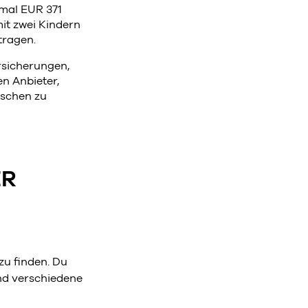
nmal EUR 371
it zwei Kindern
tragen.
rsicherungen,
en Anbieter,
sschen zu
ER
zu finden. Du
nd verschiedene