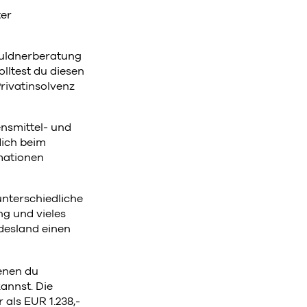
ter
huldnerberatung
olltest du diesen
rivatinsolvenz
ensmittel- und
dich beim
rmationen
unterschiedliche
ng und vieles
desland einen
denen du
annst. Die
als EUR 1.238,-