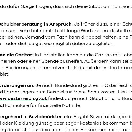
 du dafür Sorge tragen, dass sich deine Situation nicht wei
chuldnerberatung in Anspruch:
Je früher du zu einer Sc
 besser. Diese hat nämlich oft lange Wartezeiten, deshalb s
 erledigen. Jemand vom Fach kann dir dabei helfen, eine P
– oder dich so gut wie möglich dabei zu begleiten.
an die Caritas:
In Härtefällen kann dir die Caritas mit Leb
heinen oder einer Spende aushelfen. Außerdem kann sie 
n Förderungen unterstützen, falls du mit den vielen Info
bist.
örderungen an:
Je nach Bundesland gibt es in Österreich 
d Förderungen, zum Beispiel für Miete, Schulkosten, Heizu
w.oesterreich.gv.at
findest du je nach Situation und Bun
d Formulare für finanzielle Nothilfe.
ergehend in Sozialmärkten ein:
Es gibt Sozialmärkte, in 
l oder Kleidung günstig oder sogar kostenlos bekommen k
ng dafür ist, dass dein monatliches Einkommen nicht mehr 