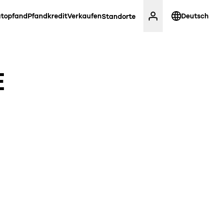
topfand
Pfandkredit
Verkaufen
Deutsch
Standorte
E