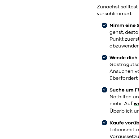
Zunächst solltest
verschlimmert:
Nimm eine S
gehst, desto
Punkt zuerst
abzuwenden 
Wende dich 
Gastrogutsc
Ansuchen vo
überfordert 
Suche um F
Nothilfen un
mehr. Auf
ww
Überblick un
Kaufe vorüb
Lebensmitte
Voraussetzu