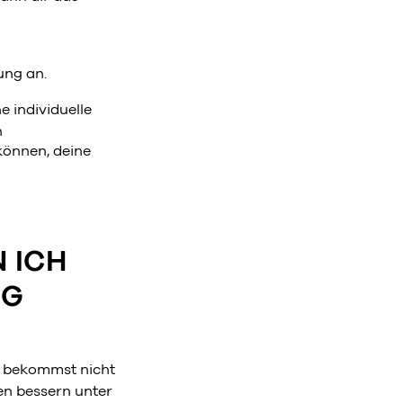
ung an.
 individuelle
n
 können, deine
 ICH
NG
Du bekommst nicht
en bessern unter