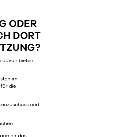
G ODER
CH DORT
ÜTZUNG?
e davon bieten
sten im
für die
tenzuschuss und
uchen.
kann dir das