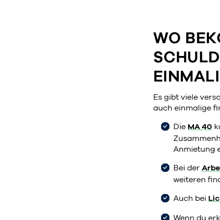
WO BEK
SCHULD
EINMAL
Es gibt viele ver
auch einmalige fi
Die
MA 40
k
Zusammenhan
Anmietung e
Bei der
Arb
weiteren fin
Auch bei
Lic
Wenn du erkr